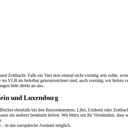
und Zeitfracht. Falls ein Titel dort einmal nicht vorrätig sein sollte, w
e im VLB als lieferbar gekennzeichnet sind, auch vorrätig; wir liefern v
gen bitte direkt an uns.
stein und Luxemburg
her ebenfalls bei den Barsortimentern. Libri, Umbreit oder Zeitfracht 
, kann ein anderer bestimmt liefern. Wir bitten um Ihr Verständnis, das
n.
 – in das europäische Ausland möglich.